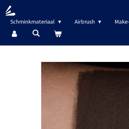
Ga
direct
naar
Schminkmateriaal
Airbrush
Make-
de
hoofdinhoud