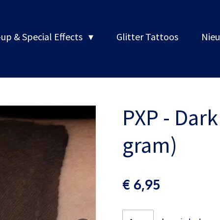
up & Special Effects
Glitter Tattoos
Nieu
PXP - Dar
gram)
€ 6,95