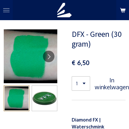
Ga
direct
naar
de
DFX - Green (30
hoofdinhoud
gram)
€ 6,50
In
winkelwagen
Diamond FX |
Waterschmink