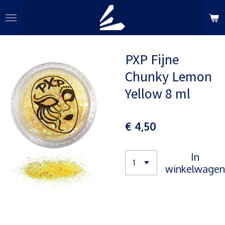
Ga
direct
naar
de
PXP Fijne
hoofdinhoud
Chunky Lemon
Yellow 8 ml
€ 4,50
In
winkelwagen