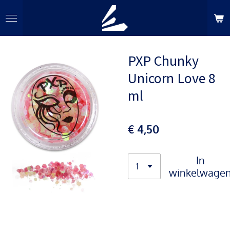
Ga
direct
naar
de
PXP Chunky
hoofdinhoud
Unicorn Love 8
ml
€ 4,50
In
winkelwage