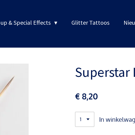
up & Special Effects
Glitter Tattoos
Nieu
Superstar
€ 8,20
In winkelwa