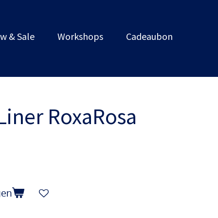
w & Sale
Workshops
Cadeaubon
 Liner RoxaRosa
gen