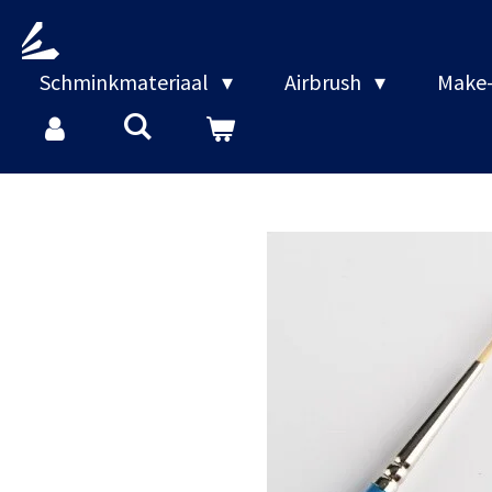
Ga
direct
naar
Schminkmateriaal
Airbrush
Make-
de
hoofdinhoud