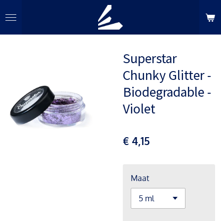
Ga
direct
naar
de
Superstar
hoofdinhoud
Chunky Glitter -
Biodegradable -
Violet
€ 4,15
Maat