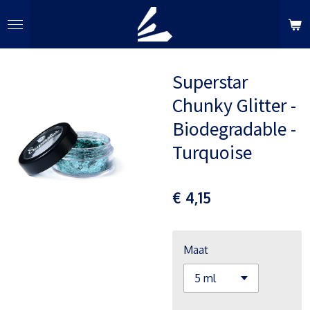
Ga
direct
naar
de
Superstar
hoofdinhoud
Chunky Glitter -
Biodegradable -
Turquoise
€ 4,15
Maat