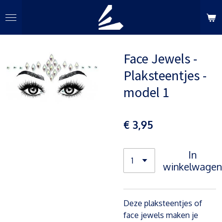
Ga
direct
naar
de
Face Jewels -
hoofdinhoud
Plaksteentjes -
model 1
€ 3,95
In
winkelwagen
Deze plaksteentjes of
face jewels maken je