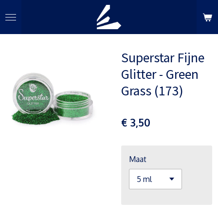
Ga
direct
naar
de
Superstar Fijne
hoofdinhoud
Glitter - Green
Grass (173)
€ 3,50
Maat