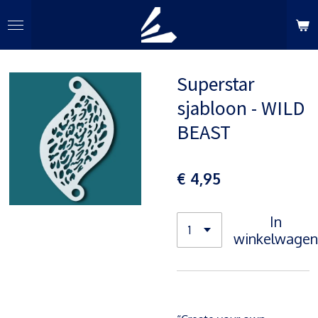
Ga
direct
naar
de
Superstar
hoofdinhoud
sjabloon - WILD
BEAST
€ 4,95
In
winkelwagen