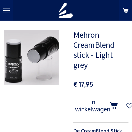
Ga
direct
naar
de
Mehron
hoofdinhoud
CreamBlend
stick - Light
grey
€ 17,95
In
winkelwagen
De CreamBlend Stick