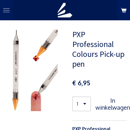
Ga
direct
naar
de
PXP
hoofdinhoud
Professional
Colours Pick-up
pen
€ 6,95
In
winkelwagen
PXP Professional