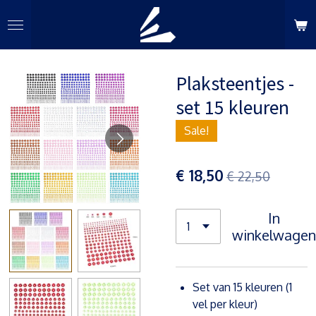
Ga
direct
naar
de
Plaksteentjes -
hoofdinhoud
set 15 kleuren
Sale!
€ 18,50
€ 22,50
In
winkelwagen
Set van 15 kleuren (1
vel per kleur)